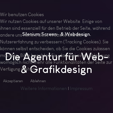
Wir benutzen Cookies
Wir nutzen Cookies auf unserer Website. Einige von
ihnen sind essenziell für den Betrieb der Seite, während
Silenium Screen- & Webdesign
andere uns helfen, diese Website und die
Nutzererfahrung zu verbessern (Tracking Cookies). Sie
können selbst entscheiden, ob Sie die Cookies zulassen
Die Agentur für Web-
möchten. Bitte beachten Sie, dass bei einer Ablehnung
womöglich nicht mehr alle Funktionalitäten der Seite zur
& Grafikdesign
Verfügung stehen.
Akzeptieren
Ablehnen
Weitere Informationen
|
Impressum