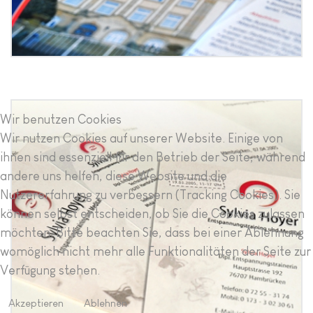
Wir benutzen Cookies
Grafikdesign Sylvia Hoyer
Wir nutzen Cookies auf unserer Website. Einige von
Bruchsal
ihnen sind essenziell für den Betrieb der Seite, während
andere uns helfen, diese Website und die
Nutzererfahrung zu verbessern (Tracking Cookies). Sie
können selbst entscheiden, ob Sie die Cookies zulassen
möchten. Bitte beachten Sie, dass bei einer Ablehnung
womöglich nicht mehr alle Funktionalitäten der Seite zur
Verfügung stehen.
Akzeptieren
Ablehnen