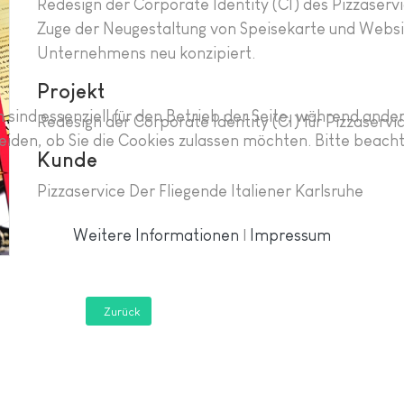
Redesign der Corporate Identity (CI) des Pizzaservic
Zuge der Neugestaltung von Speisekarte und Websi
Unternehmens neu konzipiert.
Projekt
 sind essenziell für den Betrieb der Seite, während ande
Redesign der Corporate Identity (CI) für Pizzaservi
eiden, ob Sie die Cookies zulassen möchten. Bitte beach
Kunde
Pizzaservice Der Fliegende Italiener Karlsruhe
Weitere Informationen
|
Impressum
Zurück