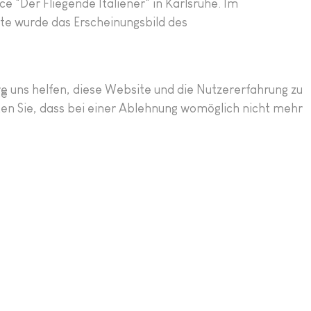
e "Der Fliegende Italiener" in Karlsruhe. Im
te wurde das Erscheinungsbild des
re uns helfen, diese Website und die Nutzererfahrung zu
ce
ten Sie, dass bei einer Ablehnung womöglich nicht mehr